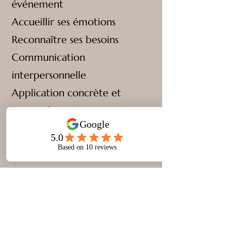
événement
Accueillir ses émotions
Reconnaître ses besoins
Communication
interpersonnelle
Application concrète et
retour d'expérience
Analyse de pratique
professionnelle
Durée : 2 demi-journées
minimum, en format
formation ou en format